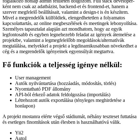
foglalkozó honlap admin felületén dolgozom. Full stack developer-
ként nem csak az adatbázist, backend-et és frontend-et, hanem a
szerver megfelelő beállításait, valamint a design-t is én készítem.
Mivel a megrendelők külföldiek, elengedhetetlen a folyamatos
kapcsolattartás, az online megbeszélések és meetingek lebonyolítása.
Személyes tapasztalat alapján azt mondhatom, hogy az egyik
legfontosabb és egyben legnehezebb feladat az igények átemelése a
projektbe, valamint a legmegfelelőbb megoldások/alternatívák
megtalálása, melyekkel a projekt a legdinamikusabban növekedhet a
cég és a megrendelők igényeinek egyensúlyát megtartva.
Fő funkciók a teljesség igénye nélkül:
User management
Autók nyilvántartása (hozzáadás, módosítás, törlés)
Nyomtatható PDF állomány
API-ból érkező adatok feldolgozása (importálás)
Létrehozott autók exportálása (tényleges meghirdetése a
honlapon)
A projekt mostanra elérte végső stádiumát, néhány teszteset futtatása
és esetleges finomítások után élesben is használhatóvá válik.
Yii2
AutoI