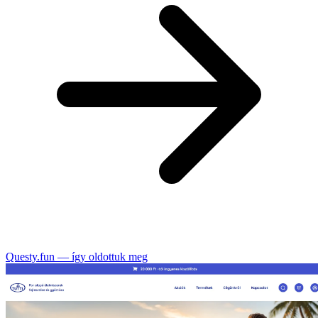
Questy.fun — így oldottuk meg