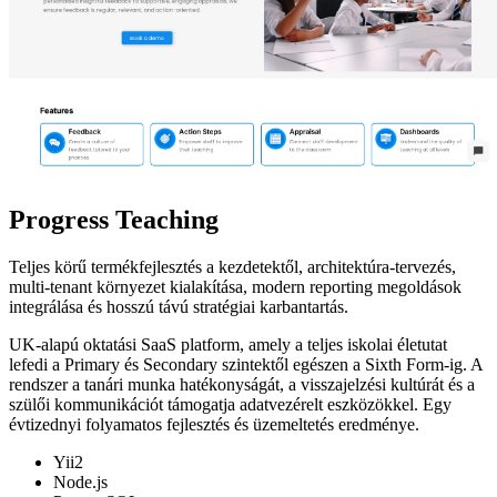
Progress Teaching
Teljes körű termékfejlesztés a kezdetektől, architektúra-tervezés,
multi-tenant környezet kialakítása, modern reporting megoldások
integrálása és hosszú távú stratégiai karbantartás.
UK-alapú oktatási SaaS platform, amely a teljes iskolai életutat
lefedi a Primary és Secondary szintektől egészen a Sixth Form-ig. A
rendszer a tanári munka hatékonyságát, a visszajelzési kultúrát és a
szülői kommunikációt támogatja adatvezérelt eszközökkel. Egy
évtizednyi folyamatos fejlesztés és üzemeltetés eredménye.
Yii2
Node.js