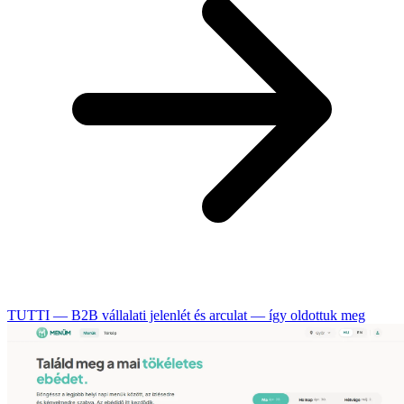
TUTTI — B2B vállalati jelenlét és arculat — így oldottuk meg