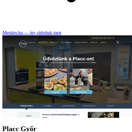
Menüm.hu — így oldottuk meg
Placc Győr