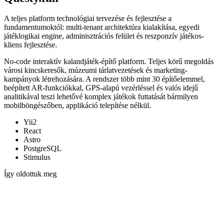
A teljes platform technológiai tervezése és fejlesztése a
fundamentumoktól: multi-tenant architektúra kialakítása, egyedi
játéklogikai engine, adminisztrációs felület és reszponzív játékos-
kliens fejlesztése.
No-code interaktív kalandjáték-építő platform. Teljes körű megoldás
városi kincskeresők, múzeumi tárlatvezetések és marketing-
kampányok létrehozására. A rendszer több mint 30 építőelemmel,
beépített AR-funkciókkal, GPS-alapú vezérléssel és valós idejű
analitikával teszi lehetővé komplex játékok futtatását bármilyen
mobilböngészőben, applikáció telepítése nélkül.
Yii2
React
Astro
PostgreSQL
Stimulus
Így oldottuk meg