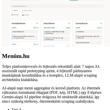
Menüm.hu
Teljes platformtervezés és fejlesztés rekordidő alatt: 7 napos AI-
asszisztált rapid prototyping sprint, 4 fejlesztő párhuzamos
munkájának koordinálása és a komplex, LLM-alapú scraping
architektúra kialakítása.
AI-alapú napi menü aggregátor és kereső platform. Az éttermek
változatos formátumú étlapjait (PDF, kép, HTML) egy 8 lépéses
Gemini-alapú AI pipeline dolgozza fel strukturált adatokká, így
nincs szükség törékeny, éttermenkénti scraping szabályokra.
Vue 3