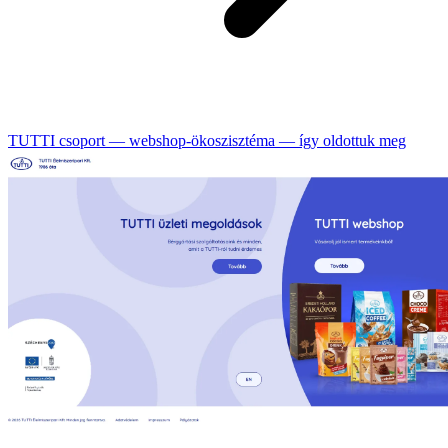
TUTTI csoport — webshop-ökoszisztéma — így oldottuk meg