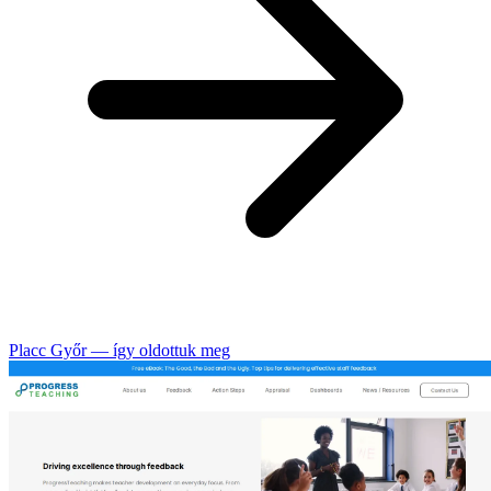
Placc Győr — így oldottuk meg