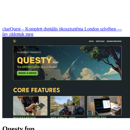
clueQuest – Komplett digitális ökoszisztéma London szívében —
így oldottuk meg
Questy.fun