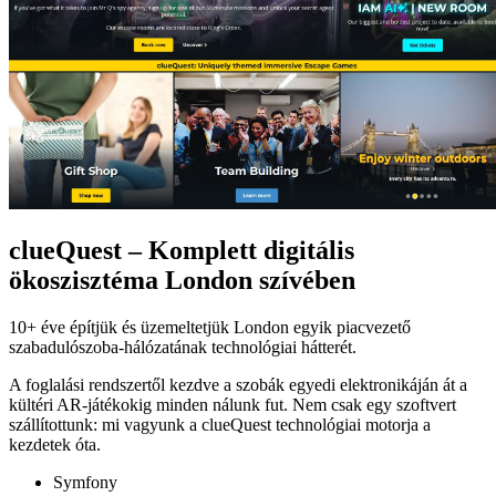
clueQuest – Komplett digitális
ökoszisztéma London szívében
10+ éve építjük és üzemeltetjük London egyik piacvezető
szabadulószoba-hálózatának technológiai hátterét.
A foglalási rendszertől kezdve a szobák egyedi elektronikáján át a
kültéri AR-játékokig minden nálunk fut. Nem csak egy szoftvert
szállítottunk: mi vagyunk a clueQuest technológiai motorja a
kezdetek óta.
Symfony