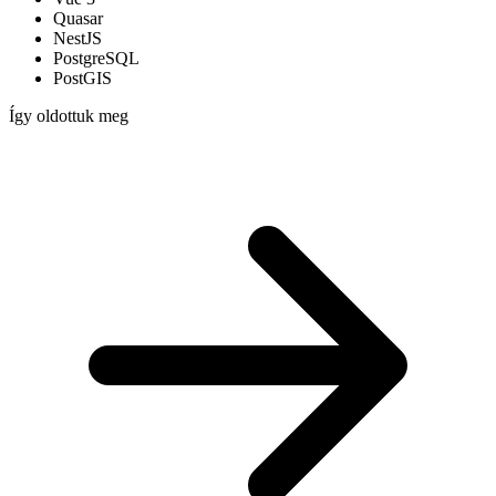
Quasar
NestJS
PostgreSQL
PostGIS
Így oldottuk meg