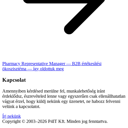
Pharmacy Representative Manager — B2B értékesítési
ökoszisztéma — így oldottuk meg
Kapcsolat
Amennyiben kérdésed merülne fel, munkalehetőség iránt
érdeklődsz, észrevételed lenne vagy egyszerűen csak ellenállhatatlan
vágyat érzel, hogy küldj nekünk egy üzenetet, ne habozz felvenni
velünk a kapcsolatot.
Írj nekünk
Copyright © 2003–2026 P4IT Kft. Minden jog fenntartva.