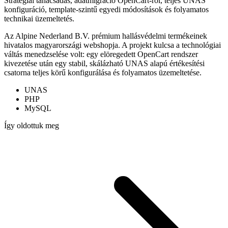
Stratégiai tanácsadás, adatmigráció OpenCart-ról, teljes UNAS
konfiguráció, template-szintű egyedi módosítások és folyamatos
technikai üzemeltetés.
Az Alpine Nederland B.V. prémium hallásvédelmi termékeinek
hivatalos magyarországi webshopja. A projekt kulcsa a technológiai
váltás menedzselése volt: egy elöregedett OpenCart rendszer
kivezetése után egy stabil, skálázható UNAS alapú értékesítési
csatorna teljes körű konfigurálása és folyamatos üzemeltetése.
UNAS
PHP
MySQL
Így oldottuk meg