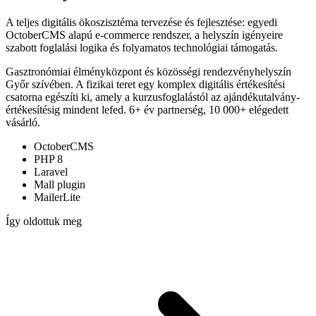
A teljes digitális ökoszisztéma tervezése és fejlesztése: egyedi
OctoberCMS alapú e-commerce rendszer, a helyszín igényeire
szabott foglalási logika és folyamatos technológiai támogatás.
Gasztronómiai élményközpont és közösségi rendezvényhelyszín
Győr szívében. A fizikai teret egy komplex digitális értékesítési
csatorna egészíti ki, amely a kurzusfoglalástól az ajándékutalvány-
értékesítésig mindent lefed. 6+ év partnerség, 10 000+ elégedett
vásárló.
OctoberCMS
PHP 8
Laravel
Mall plugin
MailerLite
Így oldottuk meg