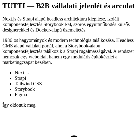
TUTTI — B2B vállalati jelenlét és arculat
Next.js és Strapi alapú headless architektúra kiépítése, izolált
komponensfejlesztés Storybook-kal, szoros együttműködés külsős
designerekkel és Docker-alapú üzemeltetés.
1986-os hagyományok és modern technológia találkozása. Headless
CMS alapú vállalati portál, ahol a Storybook-alapú
komponensfejlesztés találkozik a Strapi rugalmasságával. A rendszer
nemcsak egy weboldal, hanem egy moduláris építőkészlet a
marketingcsapat kezében.
Next.js
Strapi
Tailwind CSS
Storybook
Figma
Így oldottuk meg