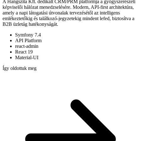
A Hangszita Kft. dedikált CRM/PRM platformja a gyógyszerészeti
képviselői hálózat menedzselésére. Modern, API-first architektúra,
amely a napi látogatási útvonalak tervezésétől az intelligens
emlékeztetőkig és találkozó-jegyzetekig mindent lefed, biztosítva a
B2B üzletág hatékonyságát.
Symfony 7.4
API Platform
react-admin
React 19
Material-UI
Így oldottuk meg