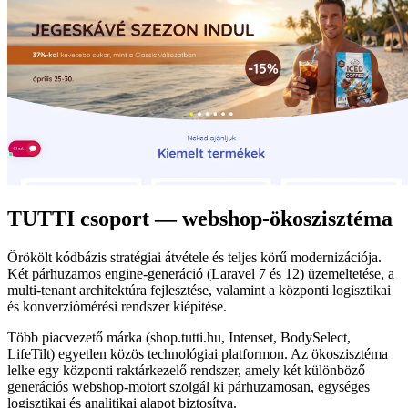
TUTTI csoport — webshop-ökoszisztéma
Örökölt kódbázis stratégiai átvétele és teljes körű modernizációja.
Két párhuzamos engine-generáció (Laravel 7 és 12) üzemeltetése, a
multi-tenant architektúra fejlesztése, valamint a központi logisztikai
és konverziómérési rendszer kiépítése.
Több piacvezető márka (shop.tutti.hu, Intenset, BodySelect,
LifeTilt) egyetlen közös technológiai platformon. Az ökoszisztéma
lelke egy központi raktárkezelő rendszer, amely két különböző
generációs webshop-motort szolgál ki párhuzamosan, egységes
logisztikai és analitikai alapot biztosítva.