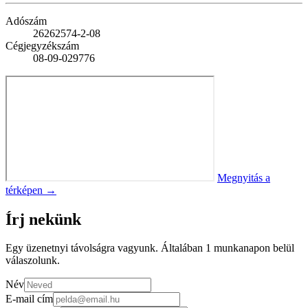
Adószám
26262574-2-08
Cégjegyzékszám
08-09-029776
Megnyitás a
térképen →
Írj nekünk
Egy üzenetnyi távolságra vagyunk. Általában 1 munkanapon belül
válaszolunk.
Név
E-mail cím